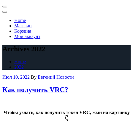
Skip
to
Primary
content
Menu
Home
Магазин
Корзина
Мой аккаунт
Archives 2022
Home
2022
Июл 10, 2022
By
Евгений
Новости
Как получить VRC?
Чтобы узнать, как получить токен VRC, жми на картинку
👇