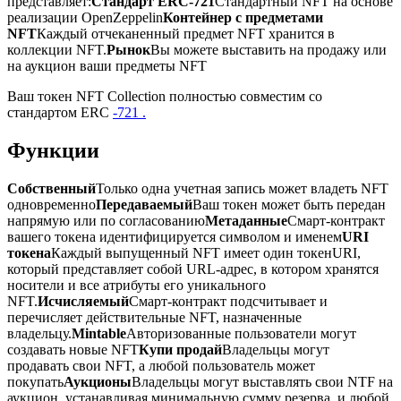
представляет:
Стандарт ERC-721
Стандартный NFT на основе
реализации OpenZeppelin
Контейнер с предметами
NFT
Каждый отчеканенный предмет NFT хранится в
коллекции NFT.
Рынок
Вы можете выставить на продажу или
на аукцион ваши предметы NFT
Ваш токен NFT Collection полностью совместим со
стандартом ERC
-721 .
Функции
Собственный
Только одна учетная запись может владеть NFT
одновременно
Передаваемый
Ваш токен может быть передан
напрямую или по согласованию
Метаданные
Смарт-контракт
вашего токена идентифицируется символом и именем
URI
токена
Каждый выпущенный NFT имеет один токенURI,
который представляет собой URL-адрес, в котором хранятся
носители и все атрибуты его уникального
NFT.
Исчисляемый
Смарт-контракт подсчитывает и
перечисляет действительные NFT, назначенные
владельцу.
Mintable
Авторизованные пользователи могут
создавать новые NFT
Купи продай
Владельцы могут
продавать свои NFT, а любой пользователь может
покупать
Аукционы
Владельцы могут выставлять свои NTF на
аукцион, устанавливая минимальную сумму резерва, и любой