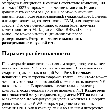
от продаж и аукционов. 0 означает отсутствие комиссии, 100
означает 100% от продажи в качестве комиссии. Комиссия
должна быть числом от 0 до 100. Его можно изменить
динамически после развертывания.
Бумажник
Адрес Ethereum
или адрес кошелька, совместимого с EVM, для получения
средств. Это счет-бенефициар, который будет получать
комиссионные от Marketplace в Ether, BNB, xDai или
Matic. Это можно изменить динамически после
развертывания.
Теперь вы можете выполнить
развертывание в нужной сети
Параметры безопасности
Параметры безопасности в основном определяют, кто может
чеканить токены NFT в вашей коллекции. Это касается как
смарт-контрактов, так и опций WordPress.
Кто может
чеканить?
Это настройка смарт-контракта. Если кто-то может
чеканить, это означает, что любой может создать предмет NFT
на вашем рынке. В противном случае только владелец
контракта может чеканить новые предметы NFT.
Какие роли
пользователей могут создавать предметы NFT на вашем
Marketplace?
Это конфигурация уровня WordPress. Выберите
роли пользователей WP, которым разрешено создавать
элементы NFT, как в бэкэнде, так и во внешнем интерфейсе