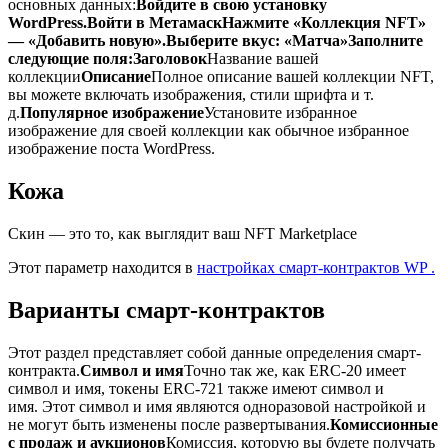
основных данных:
Войдите в свою установку
WordPress.
Войти в Метамаск
Нажмите «Коллекция NFT»
— «Добавить новую».
Выберите вкус: «Матча»
Заполните
следующие поля:
Заголовок
Название вашей
коллекции
Описание
Полное описание вашей коллекции NFT,
вы можете включать изображения, стили шрифта и т.
д.
Популярное изображение
Установите избранное
изображение для своей коллекции как обычное избранное
изображение поста WordPress.
Кожа
Скин — это то, как выглядит ваш NFT Marketplace
Этот параметр находится в
настройках смарт-контрактов WP .
Варианты смарт-контрактов
Этот раздел представляет собой данные определения смарт-
контракта.
Символ и имя
Точно так же, как ERC-20 имеет
символ и имя, токены ERC-721 также имеют символ и
имя. Этот символ и имя являются одноразовой настройкой и
не могут быть изменены после развертывания.
Комиссионные
с продаж и аукционов
Комиссия, которую вы будете получать