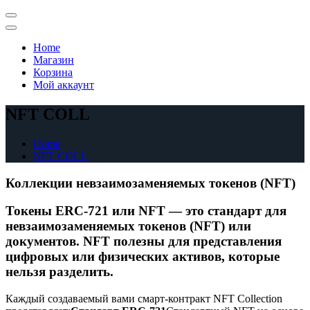
Skip
to
Primary
content
Menu
Home
Магазин
Корзина
Мой аккаунт
NFT COLL
Home
NFT COLL
Коллекции невзаимозаменяемых токенов (NFT)
Токены ERC-721 или NFT — это стандарт для
невзаимозаменяемых токенов (NFT) или
документов. NFT полезны для представления
цифровых или физических активов, которые
нельзя разделить.
Каждый создаваемый вами смарт-контракт NFT Collection