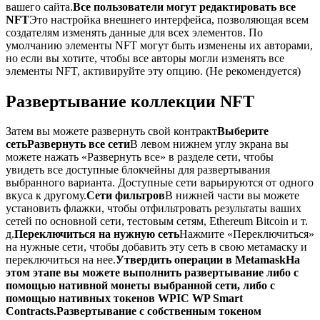
вашего сайта.
Все пользователи могут редактировать все
NFT
Это настройка внешнего интерфейса, позволяющая всем
создателям изменять данные для всех элементов. По
умолчанию элементы NFT могут быть изменены их авторами,
но если вы хотите, чтобы все авторы могли изменять все
элементы NFT, активируйте эту опцию. (Не рекомендуется)
Развертывание коллекции NFT
Затем вы можете развернуть свой контракт
Выберите
сеть
Развернуть все сети
В левом нижнем углу экрана вы
можете нажать «Развернуть все» в разделе сети, чтобы
увидеть все доступные блокчейны для развертывания
выбранного варианта. Доступные сети варьируются от одного
вкуса к другому.
Сети фильтров
В нижней части вы можете
установить флажки, чтобы отфильтровать результаты ваших
сетей по основной сети, тестовым сетям, Ethereum Bitcoin и т.
д.
Переключиться на нужную сеть
Нажмите «Переключиться»
на нужные сети, чтобы добавить эту сеть в свою метамаску и
переключиться на нее.
Утвердить операции в Metamask
На
этом этапе вы можете выполнить развертывание либо с
помощью нативной монеты выбранной сети, либо с
помощью нативных токенов WPIC WP Smart
Contracts.
Развертывание с собственным токеном